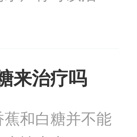
验证。白癜风是一
需综合
糖来治疗吗
香蕉和白糖并不能