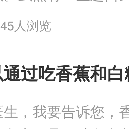
其疗效并未得到充分
345人浏览
性疾病，治疗过程中
以通过吃香蕉和白
医生，我要告诉您，