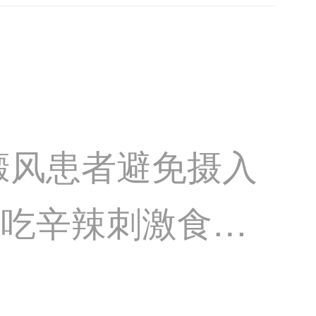
癜风患者避免摄入
、吃辛辣刺激食物
容易引发过敏的食