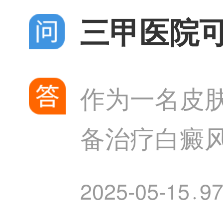
三甲医院
作为一名皮
备治疗白癜
病，虽然无
2025-05-15
9
·
方案，如激