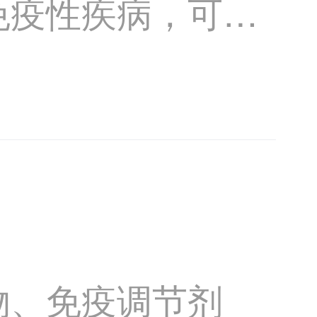
免疫性疾病，可能
前尚无根治方法，
。常用的
物、免疫调节剂