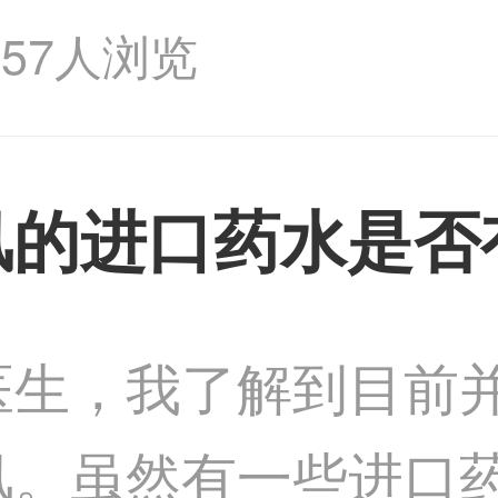
品可以反射和散射紫
357人浏览
。另外，选择SPF
风的进口药水是否
医生，我了解到目前
风。虽然有一些进口