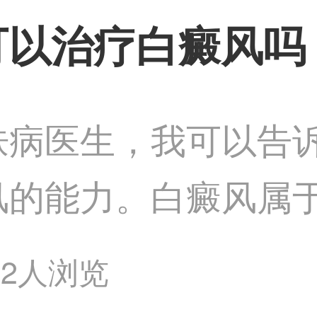
可以治疗白癜风吗
肤病医生，我可以告
风的能力。白癜风属
法彻底根治，但三甲
72人浏览
光治疗、中药调理、