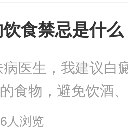
的饮食禁忌是什么
肤病医生，我建议白
C的食物，避免饮酒
避免过量摄入海鲜等
76人浏览