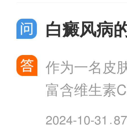
白癜风病
作为一名皮
富含维生素
和饮料以及
2024-10-31
8
·