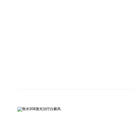
10岁
槐杞黄