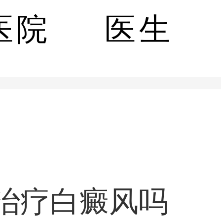
好
医院
医生
治疗白癜风吗