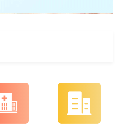
程
好
素