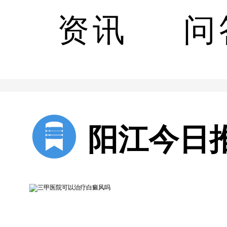
白癜风
资讯
问
光疗对
白癜风
阳江今日
无锡市